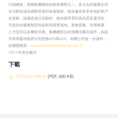
行銷網絡，堪稱集團獨特的銷售優勢之一。多元化的服務呈現
在活動現場及網路管道的各個環節，確保遍布世界各地的客戶
在策劃、組織及進行活動時，能持續享受到高品質及靈活性；
可提供的服務類型包括租用展覽場地、展會搭建、市場推廣、
人力安排以及餐飲供應。集團總部位於德國法蘭克福市，由該
市和黑森州政府分別控股60%和40%。有關公司進一步資料，
請瀏覽網頁：
www.messefrankfurt.com.hk
*2019年初步數字
下載
SZTF20-PR8-tc
(
PDF
, 400 KB)