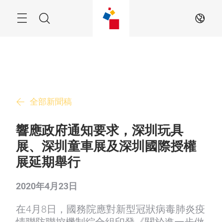
跳
過
搜
ZH
尋
全部新聞稿
響應政府通知要求，深圳玩具
展、深圳童車展及深圳國際授權
展延期舉行
2020年4月23日
在4月8日，國務院應對新型冠狀病毒肺炎疫