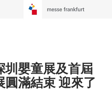
深圳嬰童展及首屆
展圓滿結束 迎來了