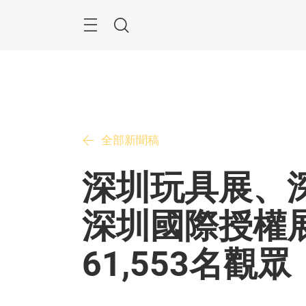
跳
過
搜
尋
全部新聞稿
深圳玩具展、
深圳國際授權
61,553名觀眾